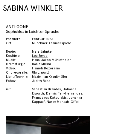
SABINA WINKLER
ANTI
•GONE
Sophokles in Leichter Sprache
Premiere:
Februar 2023
Ort:
Münchner Kammerspiele
Regie:
Nele Jahnke
Kostüme:
Lea Søvsø
Musik:
Hans-Jakob Mühlethaler
Dramaturgie:
Rania Mleihi
Video:
Hanieh Bozorgnia
Choreografie:
Ula Liagaitė
Licht/Technik:
Maximilian Kraußmüller
Fotos:
Judith Buss
mit:
Sebastian Brandes
,
Johanna
Eiworth
,
Dennis Fell-Hernandez
,
Frangiskos Kakoulakis
,
Johanna
Kappauf
,
Nancy Mensah-Offei